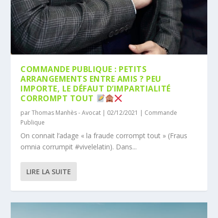
COMMANDE PUBLIQUE : PETITS
ARRANGEMENTS ENTRE AMIS ? PEU
IMPORTE, LE DÉFAUT D’IMPARTIALITÉ
CORROMPT TOUT
par
Thomas Manhès - Avocat
|
02/12/2021
|
Commande
Publique
On connait l’adage « la fraude corrompt tout » (Fraus
omnia corrumpit #vivelelatin). Dans...
LIRE LA SUITE