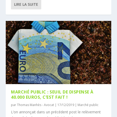
LIRE LA SUITE
MARCHÉ PUBLIC : SEUIL DE DISPENSE À
40.000 EUROS, C’EST FAIT !
par
Thomas Manhès - Avocat
|
17/12/2019
|
Marché public
L’on annonçait dans un précédent post le relèvement