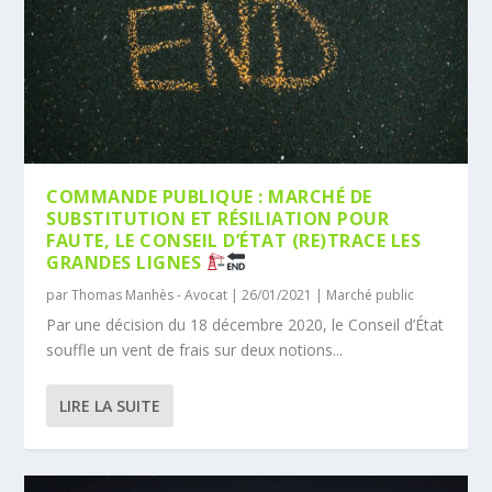
COMMANDE PUBLIQUE : MARCHÉ DE
SUBSTITUTION ET RÉSILIATION POUR
FAUTE, LE CONSEIL D’ÉTAT (RE)TRACE LES
GRANDES LIGNES
par
Thomas Manhès - Avocat
|
26/01/2021
|
Marché public
Par une décision du 18 décembre 2020, le Conseil d’État
souffle un vent de frais sur deux notions...
LIRE LA SUITE