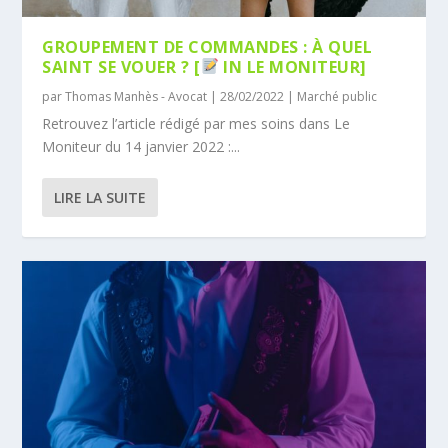
GROUPEMENT DE COMMANDES : À QUEL
SAINT SE VOUER ? [
IN LE MONITEUR]
par
Thomas Manhès - Avocat
|
28/02/2022
|
Marché public
Retrouvez l’article rédigé par mes soins dans Le
Moniteur du 14 janvier 2022 :...
LIRE LA SUITE