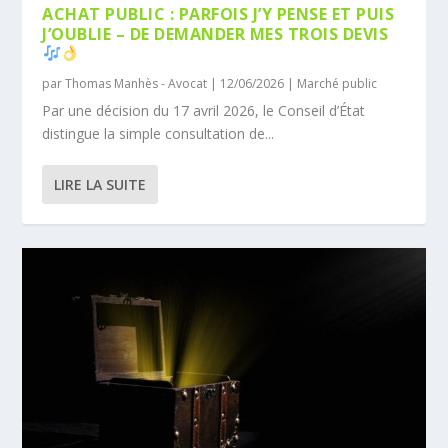
ACHAT PUBLIC : PARFOIS J’Y PENSE ET PUIS
J’OUBLIE – DE DEMANDER MES TROIS DEVIS
par
Thomas Manhès - Avocat
|
12/06/2026
|
Marché public
Par une décision du 17 avril 2026, le Conseil d’État
distingue la simple consultation de...
LIRE LA SUITE