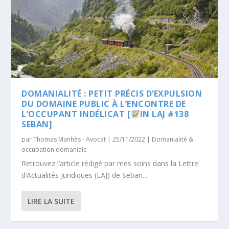
DOMANIALITÉ : PETIT PRÉCIS D’EXPULSION
DU DOMAINE PUBLIC À L’ENCONTRE DE
L’OCCUPANT INDÉLICAT [
IN LAJ #138
SEBAN]
par
Thomas Manhès - Avocat
|
25/11/2022
|
Domanialité &
occupation domaniale
Retrouvez l’article rédigé par mes soins dans la Lettre
d’Actualités Juridiques (LAJ) de Seban...
LIRE LA SUITE