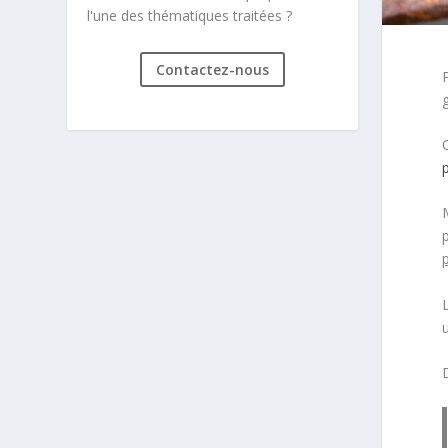
l'une des thématiques traitées ?
Contactez-nous
P
p
M
u
D