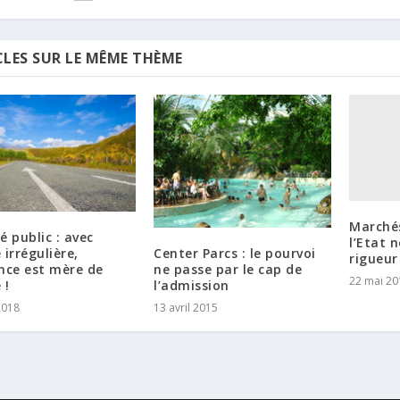
CLES SUR LE MÊME THÈME
Marchés
 public : avec
l’Etat 
Center Parcs : le pourvoi
e irrégulière,
rigueur
ne passe par le cap de
nce est mère de
22 mai 20
l’admission
 !
13 avril 2015
2018