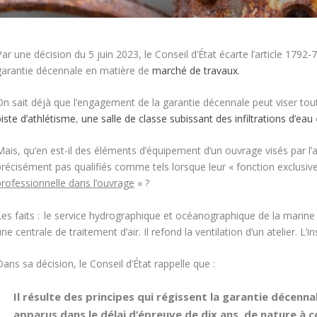
ar une décision du 5 juin 2023, le Conseil d’État écarte l’article 1792-
garantie décennale en matière de
marché de travaux
.
On sait déjà que l’engagement de la garantie décennale peut viser t
iste d’athlétisme
,
une salle de classe subissant des infiltrations d’eau
ais, qu’en est-il des éléments d’équipement d’un ouvrage visés par l’a
précisément pas qualifiés comme tels lorsque leur « fonction exclusive
professionnelle dans l’ouvrage
» ?
Les faits : le service hydrographique et océanographique de la marin
ne centrale de traitement d’air. Il refond la ventilation d’un atelier. L’i
ans sa décision, le Conseil d’État rappelle que :
Il résulte des principes qui régissent la garantie décen
apparus dans le délai d’épreuve de dix ans, de nature à 