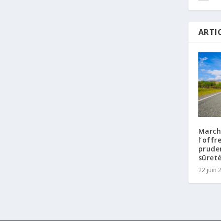
ARTI
Marché
l’offr
prude
sûreté
22 juin 