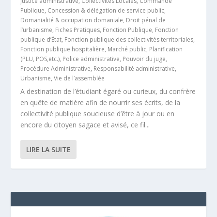
justice administrative
,
Collectivités Locales
,
Commande
Publique
,
Concession & délégation de service public
,
Domanialité & occupation domaniale
,
Droit pénal de
l’urbanisme
,
Fiches Pratiques
,
Fonction Publique
,
Fonction
publique d’État
,
Fonction publique des collectivités territoriales
,
Fonction publique hospitalière
,
Marché public
,
Planification
(PLU, POS,etc.)
,
Police administrative
,
Pouvoir du juge
,
Procédure Administrative
,
Responsabilité administrative
,
Urbanisme
,
Vie de l’assemblée
A destination de l’étudiant égaré ou curieux, du confrère
en quête de matière afin de nourrir ses écrits, de la
collectivité publique soucieuse d’être à jour ou en
encore du citoyen sagace et avisé, ce fil...
LIRE LA SUITE