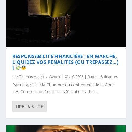
RESPONSABILITÉ FINANCIÈRE : EN MARCHÉ,
LIQUIDEZ VOS PÉNALITÉS (OU TRÉPASSEZ…)
!
par
Thomas Manhès - Avocat
|
01/10/2025
|
Budget & finances
Par un arrêt de la Chambre du contentieux de la Cour
des Comptes du 1er juillet 2025, il est admis...
LIRE LA SUITE