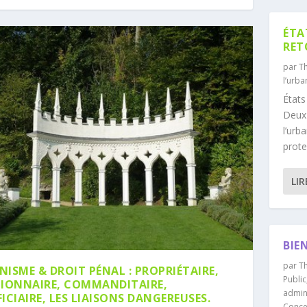
ÉTA
RET
par
T
l’urb
États
Deux 
l’urb
prote
LIR
BIE
par
T
NISME & DROIT PÉNAL : PROPRIÉTAIRE,
Public
TIONNAIRE, COMMANDITAIRE,
admini
ICIAIRE, LES LIAISONS DANGEREUSES.
Conce