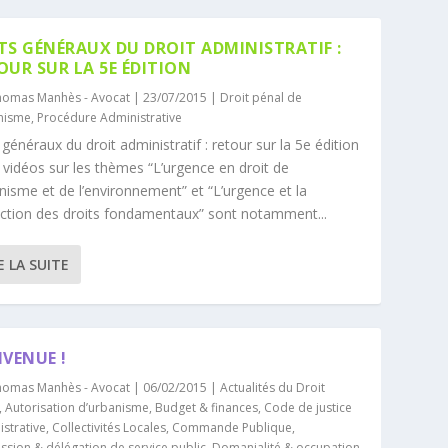
TS GÉNÉRAUX DU DROIT ADMINISTRATIF :
OUR SUR LA 5E ÉDITION
homas Manhès - Avocat
|
23/07/2015
|
Droit pénal de
anisme
,
Procédure Administrative
 généraux du droit administratif : retour sur la 5e édition
vidéos sur les thèmes “L’urgence en droit de
anisme et de l’environnement” et “L’urgence et la
ction des droits fondamentaux” sont notamment...
E LA SUITE
NVENUE !
homas Manhès - Avocat
|
06/02/2015
|
Actualités du Droit
,
Autorisation d’urbanisme
,
Budget & finances
,
Code de justice
strative
,
Collectivités Locales
,
Commande Publique
,
ssion & délégation de service public
,
Domanialité & occupation