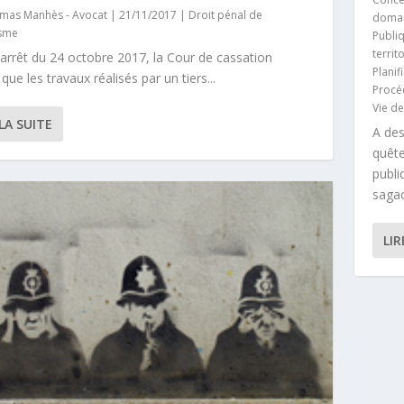
mas Manhès - Avocat
|
21/11/2017
|
Droit pénal de
doman
isme
Publi
territ
arrêt du 24 octobre 2017, la Cour de cassation
Planif
que les travaux réalisés par un tiers...
Procé
Vie d
 LA SUITE
A des
quête
publi
sagace
LIR