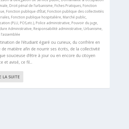
iale
,
Droit pénal de l’urbanisme
,
Fiches Pratiques
,
Fonction
que
,
Fonction publique d’État
,
Fonction publique des collectivités
oriales
,
Fonction publique hospitalière
,
Marché public
,
ication (PLU, POS,etc.)
,
Police administrative
,
Pouvoir du juge
,
dure Administrative
,
Responsabilité administrative
,
Urbanisme
,
e l’assemblée
tination de l’étudiant égaré ou curieux, du confrère en
 de matière afin de nourrir ses écrits, de la collectivité
que soucieuse d’être à jour ou en encore du citoyen
 et avisé, ce fil...
E LA SUITE