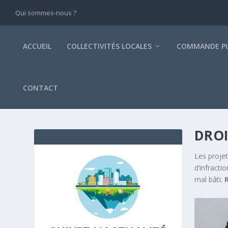
Qui sommes-nous ?
ACCUEIL
COLLECTIVITÉS LOCALES
COMMANDE PU
CONTACT
DROI
Les projet
d’infracti
mal bâti.
R