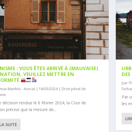
ISME : VOUS ÊTES ARRIVÉ À (MAUVAISE)
URB
INATION, VEUILLEZ METTRE EN
DES
FORMITÉ
par
T
mas Manhès - Avocat
|
18/03/2024
|
Droit pénal de
l’urb
isme
Par u
 décision rendue le 6 février 2024, la Cour de
les m
on précise que la mesure de...
LIR
 LA SUITE