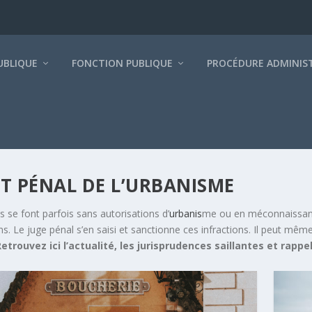
BLIQUE
FONCTION PUBLIQUE
PROCÉDURE ADMINIS
T PÉNAL DE L’URBANISME
s se font parfois sans autorisations d’
urbanis
me ou en méconnaissance 
ons. Le juge pénal s’en saisi et sanctionne ces infractions. Il peut mê
etrouvez ici l’actualité, les jurisprudences saillantes et rappe