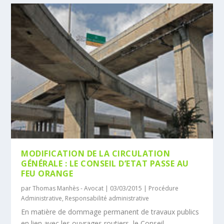
MODIFICATION DE LA CIRCULATION
GÉNÉRALE : LE CONSEIL D’ETAT PASSE AU
FEU ORANGE
par
Thomas Manhès - Avocat
|
03/03/2015
|
Procédure
Administrative
,
Responsabilité administrative
En matière de dommage permanent de travaux publics
en lien avec les ouvrages routiers, le Conseil...