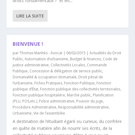
droits fondamentaux ?” et les...
LIRE LA SUITE
BIENVENUE !
par
Thomas Manhès - Avocat
|
06/02/2015
|
Actualités du Droit
Public
,
Autorisation d’urbanisme
,
Budget & finances
,
Code de
justice administrative
,
Collectivités Locales
,
Commande
Publique
,
Concession & délégation de service public
,
Domanialité & occupation domaniale
,
Droit pénal de
l’urbanisme
,
Fiches Pratiques
,
Fonction Publique
,
Fonction
publique d’État
,
Fonction publique des collectivités territoriales
,
Fonction publique hospitalière
,
Marché public
,
Planification
(PLU, POS,etc.)
,
Police administrative
,
Pouvoir du juge
,
Procédure Administrative
,
Responsabilité administrative
,
Urbanisme
,
Vie de l’assemblée
A destination de l’étudiant égaré ou curieux, du confrère
en quête de matière afin de nourrir ses écrits, de la