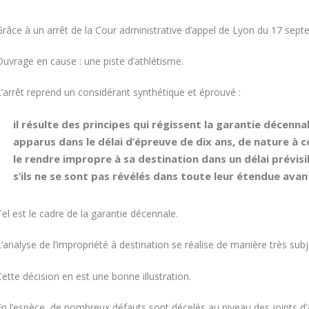
Grâce à un arrêt de la Cour administrative d’appel de Lyon du 17 sept
Ouvrage en cause : une piste d’athlétisme.
L’arrêt reprend un considérant synthétique et éprouvé :
il résulte des principes qui régissent la garantie décen
apparus dans le délai d’épreuve de
dix ans
, de nature à 
le rendre
impropre à sa destination
dans un délai prévis
s’ils ne se sont pas révélés dans toute leur étendue avant
el est le cadre de la garantie décennale.
’analyse de l’
impropriété à destination
se réalise de manière
très subj
ette décision en est une bonne illustration.
En l’espèce, de nombreux défauts sont décelés au niveau des joints d