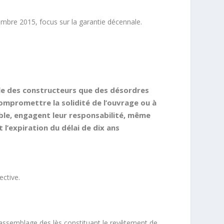
embre 2015, focus sur la
garantie décennale
.
nale des constructeurs que des
désordres
compromettre la
solidité de l’ouvrage
ou à
ible, engagent leur responsabilité, même
 l’expiration du délai de dix ans
ective
.
’assemblage des lès constituant le revêtement de