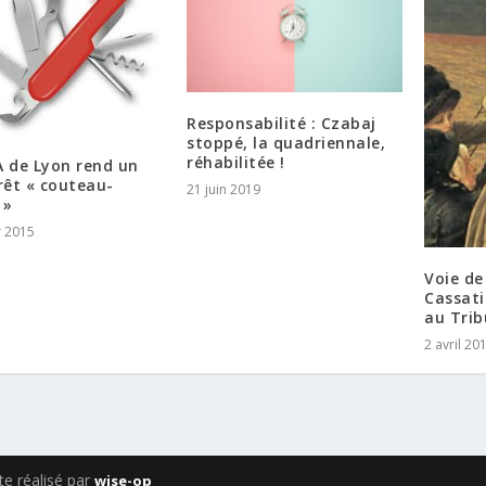
Responsabilité : Czabaj
stoppé, la quadriennale,
réhabilitée !
A de Lyon rend un
rêt « couteau-
21 juin 2019
 »
r 2015
Voie de
Cassati
au Trib
2 avril 20
e réalisé par
wise-op