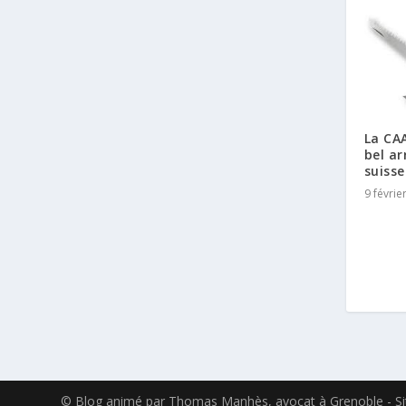
La CA
bel ar
suisse
9 févrie
© Blog animé par Thomas Manhès, avocat à Grenoble - Sit