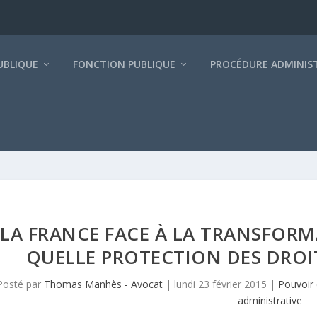
BLIQUE
FONCTION PUBLIQUE
PROCÉDURE ADMINIS
LA FRANCE FACE À LA TRANSFOR
QUELLE PROTECTION DES DRO
Posté par
Thomas Manhès - Avocat
|
lundi 23 février 2015
|
Pouvoir 
administrative