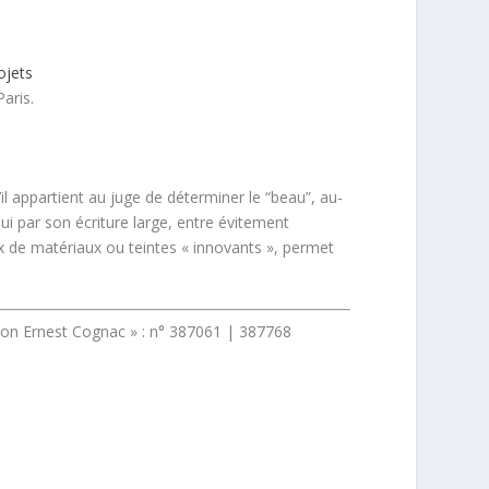
ojets
aris.
il appartient au juge de déterminer le “beau”, au-
ui par son écriture large, entre évitement
ix de matériaux ou teintes « innovants », permet
son Ernest Cognac » : n° 387061 | 387768