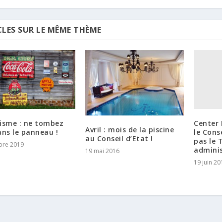
CLES SUR LE MÊME THÈME
Center 
isme : ne tombez
Avril : mois de la piscine
le Cons
ans le panneau !
au Conseil d’Etat !
pas le 
bre 2019
adminis
19 mai 2016
19 juin 20