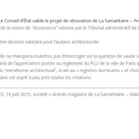
e Conseil d’État valide le projet de rénovation de La Samaritaine – Pr
xit la notion de “dissonance” retenue par le Tribunal administratif de P
ne décision salutaire pour l’audace architecturale.
lle ne manquera toutefois pas d’interroger sur la question de savoir s’
elà de l’appréciation portée au règlement du PLU de la ville de Paris q
du “mimétisme architectural”, écart au « registres dominants » et cho
ans cet esprit à peu près toutes les créations.
CE, 19 juin 2015, société « Grands magasins de La Samaritaine – Mai