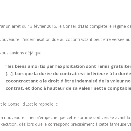
Par un arrêt du 13 février 2015, le Conseil d’Etat complète le régime 
ouveauté : l’
indemnisation
due au cocontractant peut être versée a
Nous savions déjà que :
“les biens amortis par l’exploitation sont remis
gratuit
[…]. Lorsque la durée du contrat est inférieure à la dur
cocontractant a le droit d’être indemnisé de la valeur 
contrat, et donc à hauteur de sa
valeur nette comptabl
t le Conseil d’Etat le rappelle ici.
La nouveauté : rien n’empêche que cette somme soit versée
avant
la
exécution, dès lors qu’elle correspond précisément à cette fameuse v