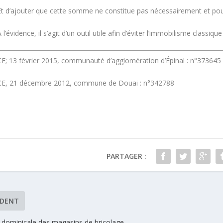
Et d’ajouter que cette somme ne constitue pas nécessairement et pour 
 l’évidence, il s’agit d’un outil utile afin d’éviter l’immobilisme classiq
CE; 13 février 2015, communauté d’agglomération d’Épinal : n°373645
CE, 21 décembre 2012, commune de Douai : n°342788
PARTAGER :
ÉDENT
 dominicale des magasins de bricolage