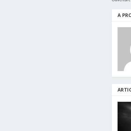
A PR
ARTI