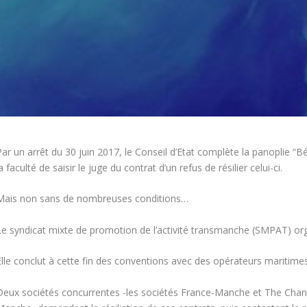
ar un arrêt du 30 juin 2017, le Conseil d’Etat complète la panoplie “Béz
a faculté de saisir le juge du contrat d’un refus de résilier celui-ci.
Mais non sans de nombreuses conditions…
Le syndicat mixte de promotion de l’activité transmanche (SMPAT) orga
Elle conclut à cette fin des conventions avec des opérateurs maritimes
Deux sociétés concurrentes -les sociétés France-Manche et The Chann