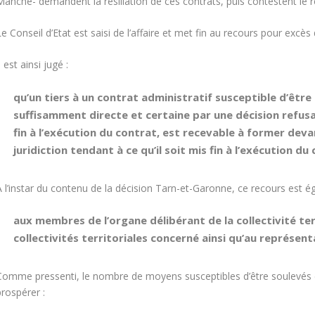
Manche- demandent la résiliation de ces contrats, puis contestent le r
e Conseil d’Etat est saisi de l’affaire et met fin au recours pour excès
l est ainsi jugé :
qu’
un tiers
à un contrat administratif susceptible d’être 
suffisamment directe et certaine par une décision refus
fin à l’exécution du contrat, est recevable à former deva
juridiction tendant à ce qu’il soit mis fin à l’exécution du
A l’instar du contenu de la décision Tarn-et-Garonne, ce recours est é
aux membres de l’organe délibérant de la collectivité t
collectivités territoriales concerné ainsi qu’au représen
Comme pressenti, le nombre de moyens susceptibles d’être soulevés est
rospérer :