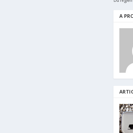
Du règlem
A PR
ARTI