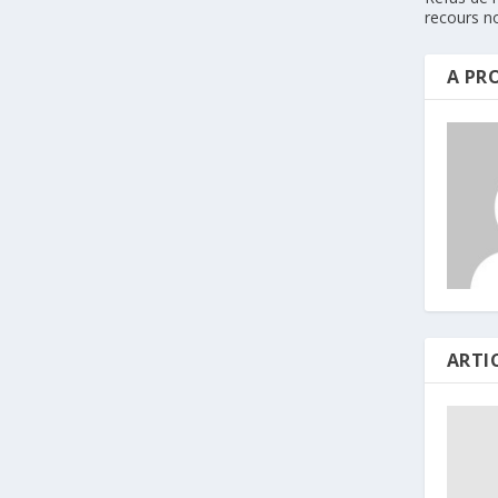
recours n
A PR
ARTI