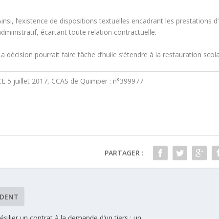
insi, l’existence de dispositions textuelles encadrant les prestations d’
dministratif, écartant toute relation contractuelle.
a décision pourrait faire tâche d’huile s’étendre à la restauration sco
CE 5 juillet 2017, CCAS de Quimper : n°399977
PARTAGER :
ÉDENT
ésilier un contrat à la demande d’un tiers : un