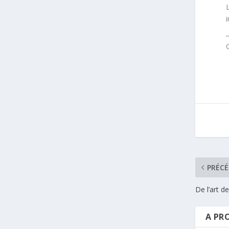
PRÉC
De l’art 
A PR